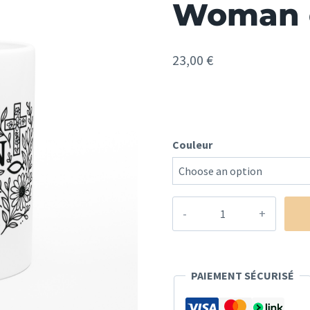
Woman o
23,00
€
Couleur
quantité
de
Woman
of
PAIEMENT SÉCURISÉ
faith