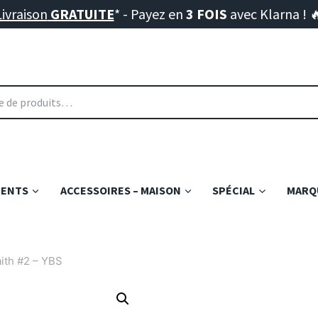
Livraison
GRATUITE
* - Payez en
3 FOIS
avec Klarna ! 
MENTS
ACCESSOIRES – MAISON
SPÉCIAL
MARQU
ith #2 – YBS
MAISON - DÉCO