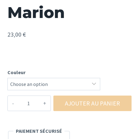
Marion
23,00
€
Couleur
quantité
AJOUTER AU PANIER
de
Mug
couleur
PAIEMENT SÉCURISÉ