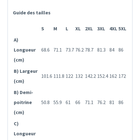
Guide des tailles
S
M
L
XL
2XL
3XL
4XL
5XL
A)
Longueur
68.6
71.1
73.7
76.2
78.7
81.3
84
86
(cm)
B) Largeur
101.6
111.8
122
132
142.2
152.4
162
172
(cm)
B) Demi-
poitrine
50.8
55.9
61
66
71.1
76.2
81
86
(cm)
C)
Longueur