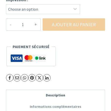
quantité
AJOUTER AU PANIER
de
Sweat
à
PAIEMENT SÉCURISÉ
capuche
Your
victory
is
mine
-
Description
YBS
Informations complémentaires