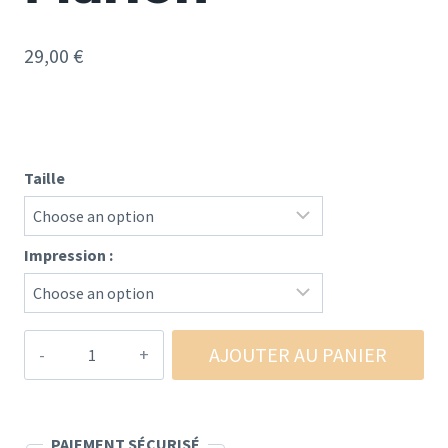
29,00
€
Taille
Impression :
quantité
AJOUTER AU PANIER
de
Sweat-
shirt
PAIEMENT SÉCURISÉ