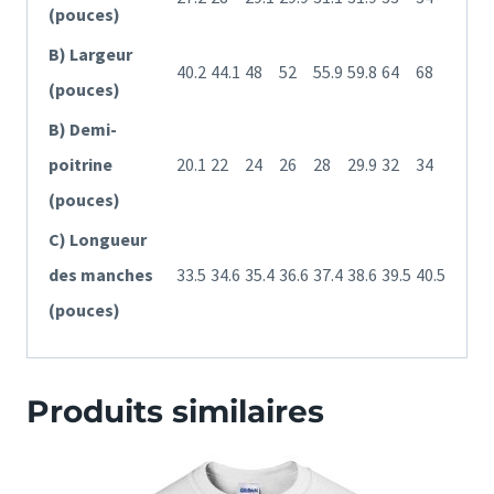
(pouces)
B) Largeur
40.2
44.1
48
52
55.9
59.8
64
68
(pouces)
B) Demi-
poitrine
20.1
22
24
26
28
29.9
32
34
(pouces)
C) Longueur
des manches
33.5
34.6
35.4
36.6
37.4
38.6
39.5
40.5
(pouces)
Produits similaires