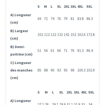
S
M
L
XL
2XL
3XL
4XL
5XL
A) Longueur
69
71
74
76
79
81
83.8
86.3
(cm)
B) Largeur
102
112
122
132
142
152
162.6
172.8
(cm)
B) Demi-
51
56
61
66
71
76
81.3
86.4
poitrine (cm)
C) Longueur
des manches
85
88
90
93
95
98
100.3
102.9
(cm)
S
M
L
XL
2XL
3XL
4XL
5XL
A) Longueur
27.2
28
29.1
29.9
31.1
31.9
33
34