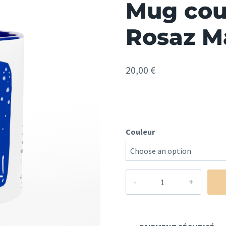
Mug coul
Rosaz M
20,00
€
Couleur
quantité
de
Mug