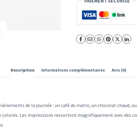
couleur
PAIEMENT SÉCURISÉ
Brillez
-
Rosaz
Marion
Description
Informations complémentaires
Avis (0)
vénements de la journée : un café du matin, un chocolat chaud, ou
ée colorés. Les impressions ressortent magnifiquement avec des cou
e.