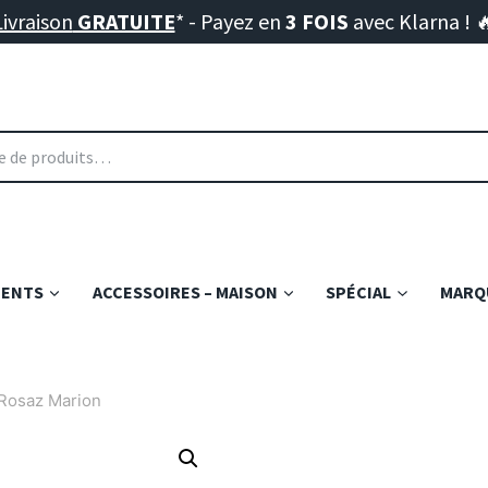
Livraison
GRATUITE
* - Payez en
3 FOIS
avec Klarna ! 
MENTS
ACCESSOIRES – MAISON
SPÉCIAL
MARQU
 Rosaz Marion
MUG