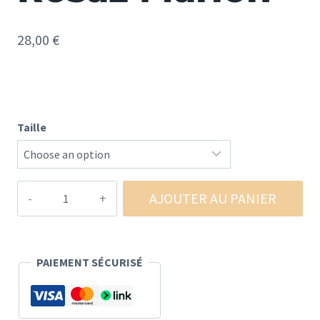
28,00
€
Taille
quantité
AJOUTER AU PANIER
de
Toile
Plus
PAIEMENT SÉCURISÉ
de
paillettes