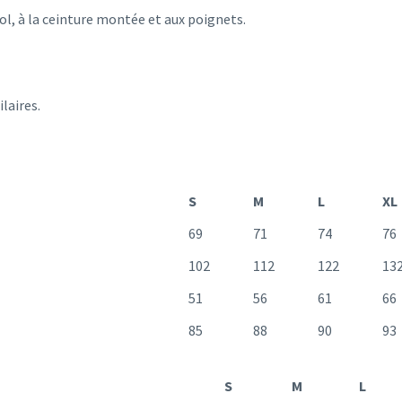
ol, à la ceinture montée et aux poignets.
laires.
S
M
L
XL
69
71
74
76
102
112
122
13
51
56
61
66
85
88
90
93
S
M
L