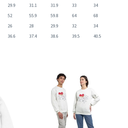
29.9
31.1
31.9
33
34
52
55.9
59.8
64
68
26
28
29.9
32
34
36.6
37.4
38.6
39.5
40.5