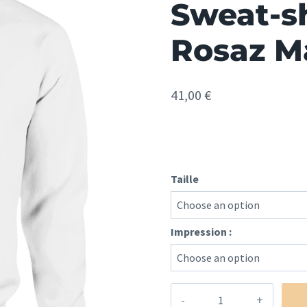
Sweat-sh
Rosaz M
41,00
€
Taille
Impression :
quantité