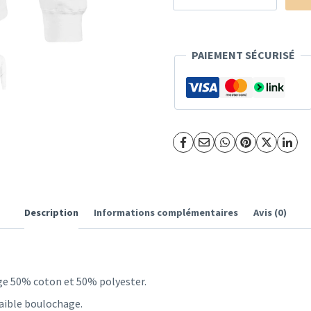
de
Sweat-
shirt
PAIEMENT SÉCURISÉ
Danse
#2
-
Rosaz
Marion
Description
Informations complémentaires
Avis (0)
nge 50% coton et 50% polyester.
faible boulochage.