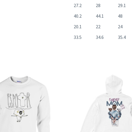
27.2
28
29.1
40.2
44.1
48
20.1
22
24
33.5
34.6
35.4