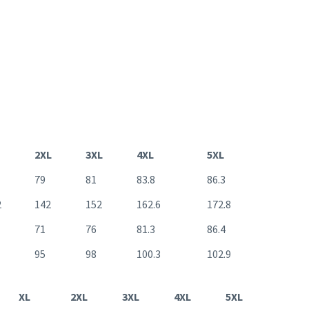
2XL
3XL
4XL
5XL
79
81
83.8
86.3
2
142
152
162.6
172.8
71
76
81.3
86.4
95
98
100.3
102.9
XL
2XL
3XL
4XL
5XL