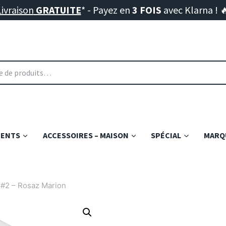
Livraison
GRATUITE
* - Payez en
3 FOIS
avec Klarna ! 
MENTS
ACCESSOIRES – MAISON
SPÉCIAL
MARQU
 #2 – Rosaz Marion
FEMME